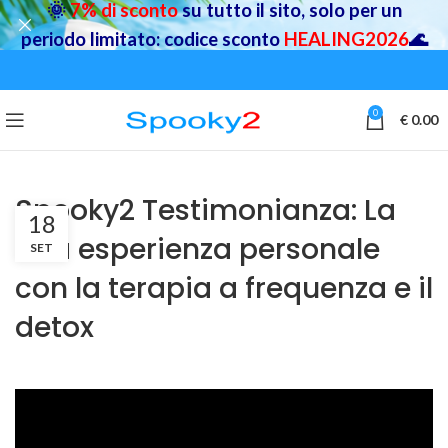
🌞
7% di sconto
su tutto il sito, solo per un
periodo limitato: codice sconto
HEALING2026
🌊
0
€
0.00
Spooky2 Testimonianza: La
18
mia esperienza personale
SET
con la terapia a frequenza e il
detox