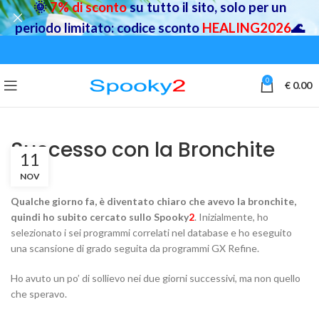
🌞
7% di sconto
su tutto il sito, solo per un
periodo limitato: codice sconto
HEALING2026
🌊
0
€
0.00
Successo con la Bronchite
11
NOV
Qualche giorno fa, è diventato chiaro che avevo la bronchite,
quindi ho subito cercato sullo Spooky
2
. Inizialmente, ho
selezionato i sei programmi correlati nel database e ho eseguito
una scansione di grado seguita da programmi GX Refine.
Ho avuto un po’ di sollievo nei due giorni successivi, ma non quello
che speravo.