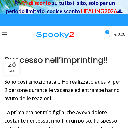
🌞
7% di sconto
su tutto il sito, solo per un
periodo limitato: codice sconto
HEALING2026
🌊
0
€
0.00
Successo nell’imprinting!!
26
GEN
Sono così emozionata… Ho realizzato adesivi per
2 persone durante le vacanze ed entrambe hanno
avuto delle reazioni.
La prima era per mia figlia, che aveva dolore
costante nei tessuti molli di un polso. Fa spesso