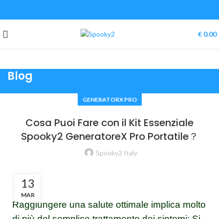
🌞
7% di sconto
su tutto il sito, solo per un
periodo limitato: codice sconto
HEALING2026
🌊
€
0.00
Blog
GENERATORX PRO
Cosa Puoi Fare con il Kit Essenziale
Spooky2 GeneratoreX Pro Portatile？
Spooky2 Italy
13
MAR
Raggiungere una salute ottimale implica molto
di più del semplice trattamento dei sintomi; Si