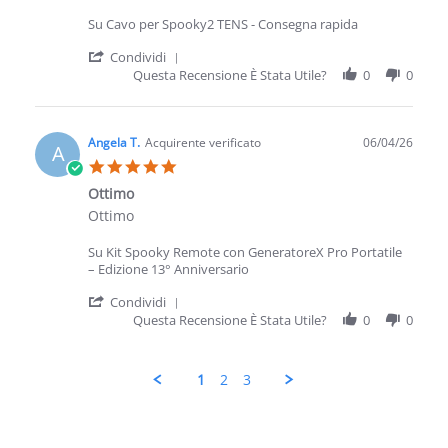
Su Cavo per Spooky2 TENS - Consegna rapida
' Share Review by Angela T. on 4 Jun 2
Condividi
Questa Recensione È Stata Utile?
0
0
Angela T.
Acquirente verificato
06/04/26
A
5.0 star rating
Ottimo
Review by Angela T. on 4 Jun 2026
review stating Ottimo
Ottimo
Su Kit Spooky Remote con GeneratoreX Pro Portatile
– Edizione 13° Anniversario
' Share Review by Angela T. on 4 Jun 2
Condividi
Questa Recensione È Stata Utile?
0
0
1
2
3
Popup content ends