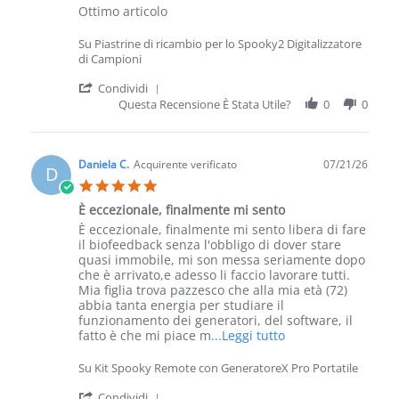
Review by Daniela C. on 31 Jul 2026
review stating Ottimo articolo
Ottimo articolo
Su Piastrine di ricambio per lo Spooky2 Digitalizzatore
di Campioni
' Share Review by Daniela C. on 31 Jul 
Condividi
Questa Recensione È Stata Utile?
0
0
Daniela C.
Acquirente verificato
07/21/26
D
5.0 star rating
È eccezionale, finalmente mi sento
Review by Daniela C. on 21 Jul 2026
review stating È eccezionale, finalmente mi sento
È eccezionale, finalmente mi sento libera di fare
il biofeedback senza l'obbligo di dover stare
quasi immobile, mi son messa seriamente dopo
che è arrivato,e adesso li faccio lavorare tutti.
Mia figlia trova pazzesco che alla mia età (72)
abbia tanta energia per studiare il
funzionamento dei generatori, del software, il
Read more about re
fatto è che mi piace m
...Leggi tutto
Su Kit Spooky Remote con GeneratoreX Pro Portatile
' Share Review by Daniela C. on 21 Jul 
Condividi