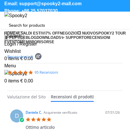
Email: support@spooky2-mall.com
Phone: +86 25 57037030
HOME
🍉 SALDI ESTIVI
7% OFF
NEGOZIO
💥 NUOVO
SPOOKY2 TOUR
Search
🧬 PEPTIDE
BLOG
DOWNLOADS
✨ SUPPORTO
RECENSIONI
EVENTO
MEMBRO
RISORSE
Login / Register
Wishlist
Popup content starts
Recensioni di
0
items
€
0.00
Menu
5.0 star rating
95 Recensioni
0
items
€
0.00
Valutazione del Sito
Recensioni di prodotti
Daniela C.
Acquirente verificato
07/31/26
D
5.0 star rating
Ottimo articolo