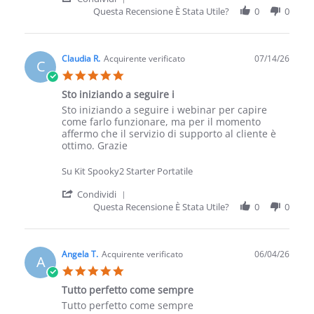
Questa Recensione È Stata Utile?
0
0
Claudia R.
Acquirente verificato
07/14/26
C
5.0 star rating
Sto iniziando a seguire i
Review by Claudia R. on 14 Jul 2026
review stating Sto iniziando a seguire i
Sto iniziando a seguire i webinar per capire
come farlo funzionare, ma per il momento
affermo che il servizio di supporto al cliente è
ottimo. Grazie
Su Kit Spooky2 Starter Portatile
' Share Review by Claudia R. on 14 Jul 
Condividi
Questa Recensione È Stata Utile?
0
0
Angela T.
Acquirente verificato
06/04/26
A
5.0 star rating
Tutto perfetto come sempre
Review by Angela T. on 4 Jun 2026
review stating Tutto perfetto come sempre
Tutto perfetto come sempre