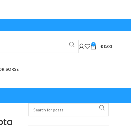
0
€
0.00
O
RISORSE
ota