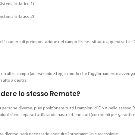
stema linfatico 1)
stema linfatico 2)
sci il numero di preimpostazione nel campo Preset situato appena sotto 
su un altro campo (ad esempio Step) in modo che l’aggiornamento avvenga
n alto a destra.
idere lo stesso Remote?
persone diverse, puoi posizionare tutti i campioni di DNA nello stesso
ioni siano separati utilizzando nastri etichettati (con nomi) per garantir
e diverse, sarà necessario eseguire i programmi in successione.