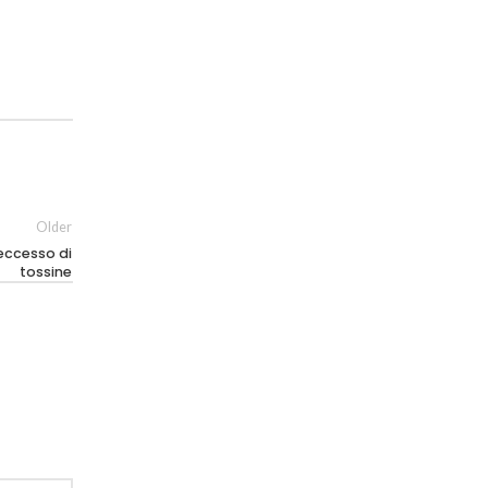
Older
 eccesso di
tossine