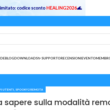
 limitato: codice sconto
HEALING2026
🌊
IDE
BLOG
DOWNLOADS
✨ SUPPORTO
RECENSIONI
EVENTO
MEMBR
,
I UTENTI
SPOOKY2 REMOTA
da sapere sulla modalità rem