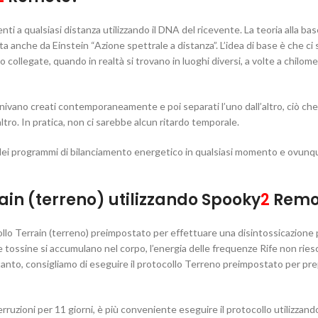
a qualsiasi distanza utilizzando il DNA del ricevente. La teoria alla bas
nche da Einstein “Azione spettrale a distanza”. L’idea di base è che ci
collegate, quando in realtà si trovano in luoghi diversi, a volte a chilomet
vano creati contemporaneamente e poi separati l’uno dall’altro, ciò che
ltro. In pratica, non ci sarebbe alcun ritardo temporale.
 dei programmi di bilanciamento energetico in qualsiasi momento e ovunq
ain (terreno) utilizzando Spooky
2
Remo
ollo Terrain (terreno) preimpostato per effettuare una disintossicazione 
e tossine si accumulano nel corpo, l’energia delle frequenze Rife non ries
tanto, consigliamo di eseguire il protocollo Terreno preimpostato per prep
ruzioni per 11 giorni, è più conveniente eseguire il protocollo utilizzando