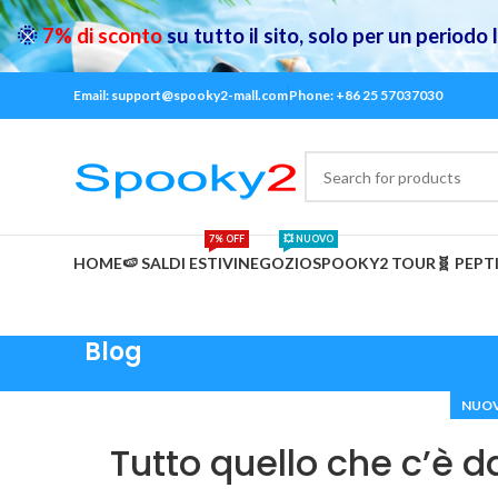
🌞
7% di sconto
su tutto il sito, solo per un periodo
Email: support@spooky2-mall.com
Phone: +86 25 57037030
7% OFF
💥 NUOVO
HOME
🍉 SALDI ESTIVI
NEGOZIO
SPOOKY2 TOUR
🧬 PEPT
Blog
NUOV
Tutto quello che c’è 