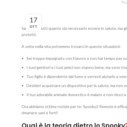
Po
17
OTT
Sappiamo tutti quanto sia necessario essere in salute, ma 
protetti.
A volte nella vita potremmo trovarci in queste situazioni:
Sei troppo impegnato con il lavoro e non hai tempo per occ
I tuoi genitori e i tuoi amici non stanno bene, ma sono tro
Tuo figlio è dipendente dal fumo e vorresti aiutarlo a sme
Desideri acquistare un dispositivo per la salute, ma non v
Il tuo adorabile animale domestico è malato e non riesci a 
Ora abbiamo ottime notizie per te: Spooky2 Remote è efficace 
rimanere sani e forti!
Qual è la teoria dietro lo Spooky