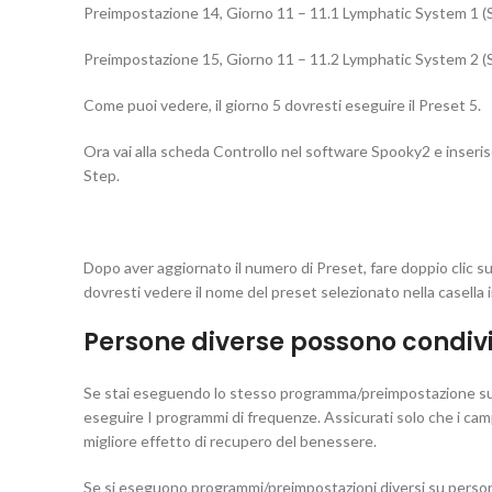
Preimpostazione 14, Giorno 11 – 11.1 Lymphatic System 1 (Si
Preimpostazione 15, Giorno 11 – 11.2 Lymphatic System 2 (Si
Come puoi vedere, il giorno 5 dovresti eseguire il Preset 5.
Ora vai alla scheda Controllo nel software Spooky2 e inseri
Step.
Dopo aver aggiornato il numero di Preset, fare doppio clic 
dovresti vedere il nome del preset selezionato nella casella i
Persone diverse possono condiv
Se stai eseguendo lo stesso programma/preimpostazione su 
eseguire I programmi di frequenze. Assicurati solo che i camp
migliore effetto di recupero del benessere.
Se si eseguono programmi/preimpostazioni diversi su person