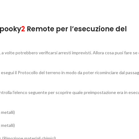
 Spooky
2
Remote per l’esecuzione del
, a volte potrebbero verificarsi arresti imprevisti. Allora cosa puoi fare s
 esegui il Protocollo del terreno in modo da poter ricominciare dal passag
 controlla l’elenco seguente per scoprire quale preimpostazione era in ese
metalli)
metalli)
(Rimozione materiali chimici)