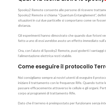
Spooky2 Remote consente alle persone di ricevere trattamenti 
Spooky2 Remote si chiama “Quantum Entanglement”, definita a
situazioni in cui due particelle si comportano come se fossero 
distanza.
Gli esperimenti hanno dimostrato che quando due fotoni veni
fatto a uno di essi avrebbe avuto un effetto immediato sull’a
Ora, con l’aiuto di Spooky2 Remote, puoi goderti i vantaggi
l’alimentazione elettrica resti stabile.
Come eseguire il protocollo Terr
Noi consigliamo sempre ai nostri utenti di eseguire il protoc
iniziare il trattamento con le frequenze Rife. Quando tutte l
passare efficacemente attraverso le cellule e gli organi. Per
corpo ai programmi di trattamento Rife.
Dato che il terreno è preimpostato per funzionare senza inter