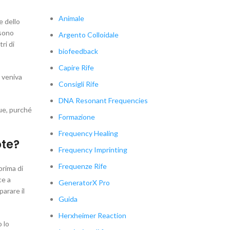
Animale
e dello
 sono
Argento Colloidale
ri di
biofeedback
Capire Rife
 veniva
Consigli Rife
DNA Resonant Frequencies
ue, purché
Formazione
Frequency Healing
te?
Frequency Imprinting
Frequenze Rife
prima di
ce a
GeneratorX Pro
arare il
Guida
Herxheimer Reaction
 lo