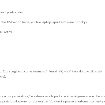
e il protocollo?
 che XM vanno bene) e il tuo laptop, apri il software Spooky2.
 su Detox.
no. Qui scegliamo come esempio il Terrain (R) – BY. Fare doppio clic sulla
llo).
ascrivi generatore)” e selezionare la porta relativa al generatore che vu
mma. La preimpostazione funzionerà per 11 giorni e passerà automaticamente 