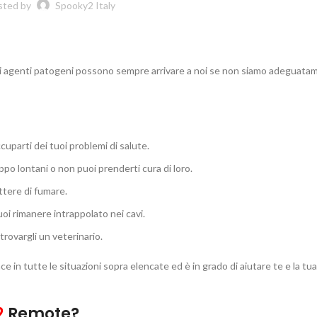
sted by
Spooky2 Italy
gli agenti patogeni possono sempre arrivare a noi se non siamo adeguat
uparti dei tuoi problemi di salute.
ppo lontani o non puoi prenderti cura di loro.
ttere di fumare.
uoi rimanere intrappolato nei cavi.
trovargli un veterinario.
in tutte le situazioni sopra elencate ed è in grado di aiutare te e la tua 
2
Remote?