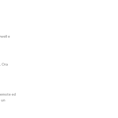
Dwell e
. Ora
 Remote ed
e un