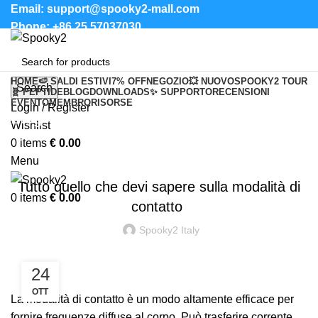
Email: support@spooky2-mall.com
Phone: +86 25 57037030
HOME
🍉 SALDI ESTIVI
7% OFF
NEGOZIO
💥 NUOVO
SPOOKY2 TOUR
Search
🧬 PEPTIDE
BLOG
DOWNLOADS
✨ SUPPORTO
RECENSIONI
EVENTO
MEMBRO
RISORSE
Login / Register
Blog
Wishlist
0
items
€
0.00
SPOOKY2 CONTATTO
Menu
Tutto quello che devi sapere sulla modalità di
0
items
€
0.00
contatto
Spooky2 Italy
24
OTT
La modalità di contatto è un modo altamente efficace per
fornire frequenze diffuse al corpo. Può trasferire corrente