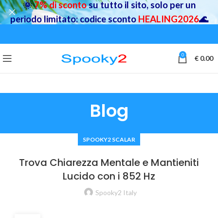
🌞
7% di sconto
su tutto il sito, solo per un
periodo limitato: codice sconto
HEALING2026
🌊
0
€
0.00
Blog
SPOOKY2 SCALAR
Trova Chiarezza Mentale e Mantieniti
Lucido con i 852 Hz
Spooky2 Italy