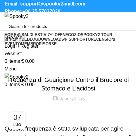
Email: support@spooky2-mall.com
Phone: +86 25 57037030
HOME
🍉 SALDI ESTIVI
7% OFF
NEGOZIO
SPOOKY2 TOUR
Search
🧬 PEPTIDE
BLOG
DOWNLOADS
✨ SUPPORTO
RECENSIONI
EVENTO
MEMBRO
RISORSE
Login / Register
Blog
Wishlist
0
items
€
0.00
FREQUENZE RIFE
Menu
Frequenza di Guarigione Contro il Bruciore di
0
items
€
0.00
Stomaco e L’acidosi
Spooky2 Italy
07
LUG
Questa frequenza è stata sviluppata per agire