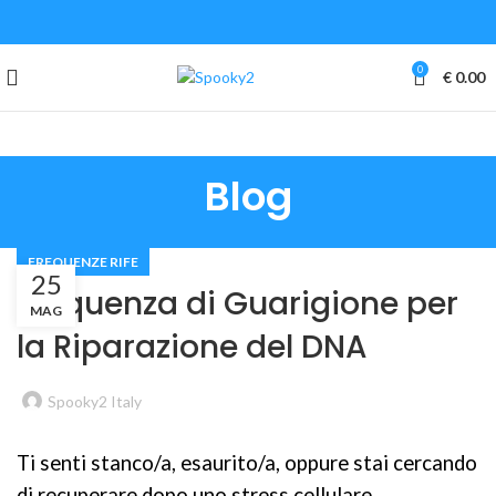
🌞
7% di sconto
su tutto il sito, solo per un
periodo limitato: codice sconto
HEALING2026
🌊
0
€
0.00
Blog
FREQUENZE RIFE
25
Frequenza di Guarigione per
MAG
la Riparazione del DNA
Spooky2 Italy
Ti senti stanco/a, esaurito/a, oppure stai cercando
di recuperare dopo uno stress cellulare