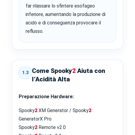
far rilassare lo sfintere esofageo
inferiore, aumentando la produzione di
acido e di conseguenza provocare il
reflusso.
Come Spooky
2
Aiuta con
1.3
l’Acidità Alta
Preparazione Hardware:
Spooky
2
XM Generator / Spooky
2
GeneratorX Pro
Spooky
2
Remote v2.0