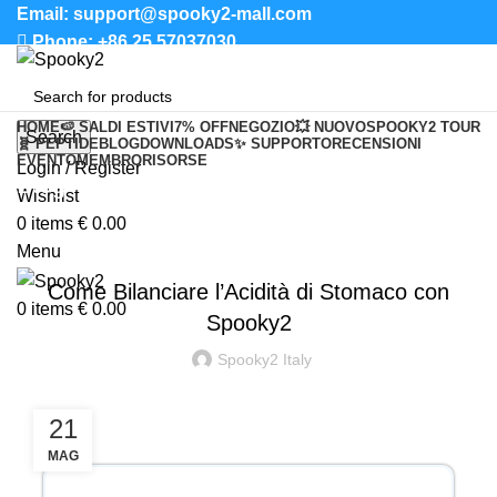
Email: support@spooky2-mall.com
Phone: +86 25 57037030
HOME
🍉 SALDI ESTIVI
7% OFF
NEGOZIO
💥 NUOVO
SPOOKY2 TOUR
Search
🧬 PEPTIDE
BLOG
DOWNLOADS
✨ SUPPORTO
RECENSIONI
EVENTO
MEMBRO
RISORSE
Login / Register
Blog
Wishlist
0
items
€
0.00
SALUTE E FITNESS
Menu
Come Bilanciare l’Acidità di Stomaco con
0
items
€
0.00
Spooky2
Spooky2 Italy
21
MAG