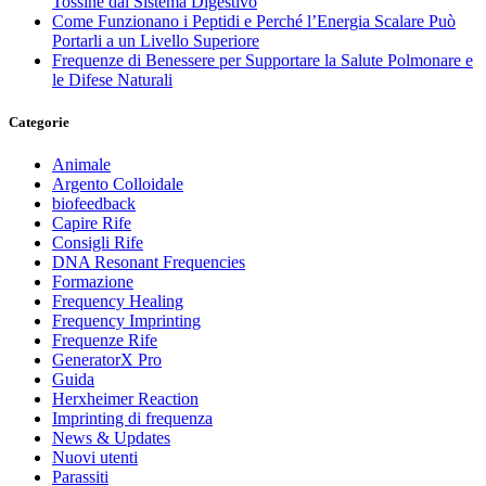
Tossine dal Sistema Digestivo
Come Funzionano i Peptidi e Perché l’Energia Scalare Può
Portarli a un Livello Superiore
Frequenze di Benessere per Supportare la Salute Polmonare e
le Difese Naturali
Categorie
Animale
Argento Colloidale
biofeedback
Capire Rife
Consigli Rife
DNA Resonant Frequencies
Formazione
Frequency Healing
Frequency Imprinting
Frequenze Rife
GeneratorX Pro
Guida
Herxheimer Reaction
Imprinting di frequenza
News & Updates
Nuovi utenti
Parassiti