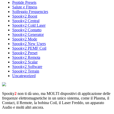
Peptide Presets
Salute e Fitness
Solfeggio Frequencies
Spooky2 Boost
Spooky2 Central
Spooky2 Cold Laser
Spooky2 Contatto
Spooky2 Generator
Spooky2 Mode
Spooky2 New Users
Spooky2 PEMF Coil
Spooky2 Preset
Spooky2 Remota
Spooky2 Scalar
Spooky2 Software
Spooky2 Terrain
Uncategorized
Spooky
2
non ti dà uno, ma MOLTI dispositivi di applicazione delle
frequenze elettromagnetiche in un unico sistema, come il Plasma, il
Contact, il Remote, la bobina Coil, il Laser Freddo, un apparato
Audio e molti altri ancora.