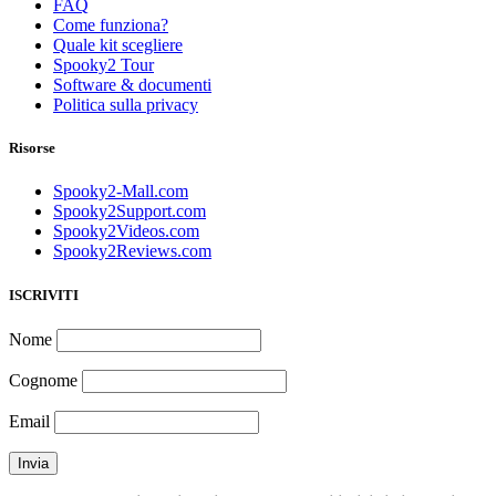
FAQ
Come funziona?
Quale kit scegliere
Spooky2 Tour
Software & documenti
Politica sulla privacy
Risorse
Spooky2-Mall.com
Spooky2Support.com
Spooky2Videos.com
Spooky2Reviews.com
ISCRIVITI
Nome
Cognome
Email