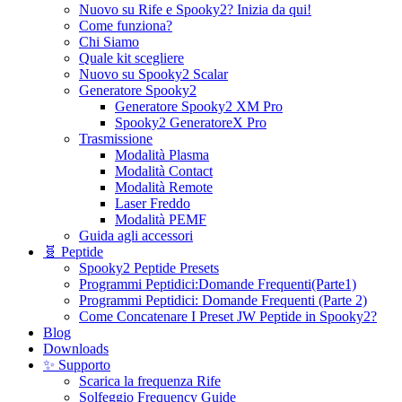
Nuovo su Rife e Spooky2? Inizia da qui!
Come funziona?
Chi Siamo
Quale kit scegliere
Nuovo su Spooky2 Scalar
Generatore Spooky2
Generatore Spooky2 XM Pro
Spooky2 GeneratoreX Pro
Trasmissione
Modalità Plasma
Modalità Contact
Modalità Remote
Laser Freddo
Modalità PEMF
Guida agli accessori
🧬 Peptide
Spooky2 Peptide Presets
Programmi Peptidici:Domande Frequenti(Parte1)
Programmi Peptidici: Domande Frequenti (Parte 2)
Come Concatenare I Preset JW Peptide in Spooky2?
Blog
Downloads
✨ Supporto
Scarica la frequenza Rife
Solfeggio Frequency Guide