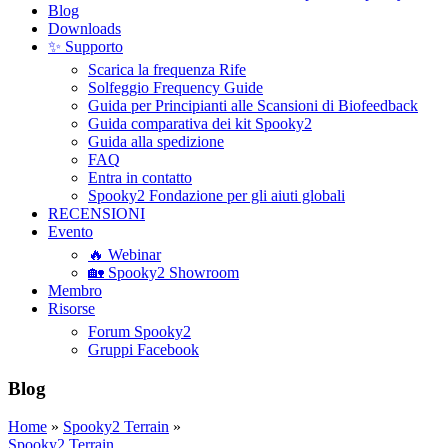
Blog
Downloads
✨ Supporto
Scarica la frequenza Rife
Solfeggio Frequency Guide
Guida per Principianti alle Scansioni di Biofeedback
Guida comparativa dei kit Spooky2
Guida alla spedizione
FAQ
Entra in contatto
Spooky2 Fondazione per gli aiuti globali
RECENSIONI
Evento
🔥 Webinar
🏡 Spooky2 Showroom
Membro
Risorse
Forum Spooky2
Gruppi Facebook
Blog
Home
»
Spooky2 Terrain
»
Spooky2 Terrain