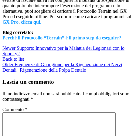
evitare di lasciare attiva nel computer la modalità di sospensione in
quanto potrebbe interrompere l’esecuzione del programma. In
alternativa, puoi scegliere di caricare il Protocollo Terrain nel GX
Pro ed eseguirlo offline. Per scoprire come caricare i programmi sul
GX Pro
,
clicca qui.
Blog correlato:
Perchè il Protocollo “Terrain” è il primo step da eseguire?
Newer
Supporto Innovativo per la Malattia dei Legionari con lo
Spooky2
Back to list
Older
Frequenze di Guarigione per la Rigenerazione dei Nervi
Dentali | Rigenerazione della Polpa Dentale
Lascia un commento
Il tuo indirizzo email non sarà pubblicato.
I campi obbligatori sono
contrassegnati
*
Commento
*