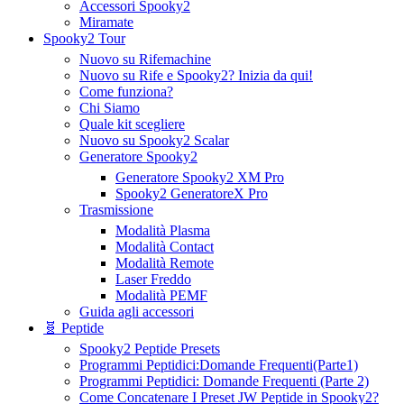
Accessori Spooky2
Miramate
Spooky2 Tour
Nuovo su Rifemachine
Nuovo su Rife e Spooky2? Inizia da qui!
Come funziona?
Chi Siamo
Quale kit scegliere
Nuovo su Spooky2 Scalar
Generatore Spooky2
Generatore Spooky2 XM Pro
Spooky2 GeneratoreX Pro
Trasmissione
Modalità Plasma
Modalità Contact
Modalità Remote
Laser Freddo
Modalità PEMF
Guida agli accessori
🧬 Peptide
Spooky2 Peptide Presets
Programmi Peptidici:Domande Frequenti(Parte1)
Programmi Peptidici: Domande Frequenti (Parte 2)
Come Concatenare I Preset JW Peptide in Spooky2?