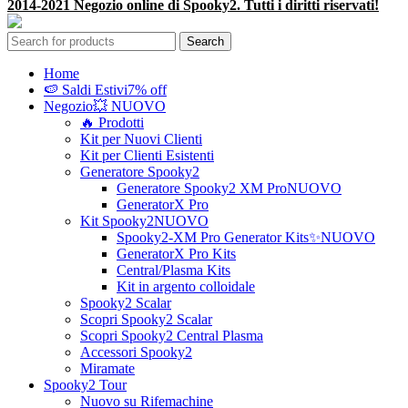
2014-2021 Negozio online di Spooky2. Tutti i diritti riservati!
Search
Home
🍉 Saldi Estivi
7% off
Negozio
💥 NUOVO
🔥 Prodotti
Kit per Nuovi Clienti
Kit per Clienti Esistenti
Generatore Spooky2
Generatore Spooky2 XM Pro
NUOVO
GeneratorX Pro
Kit Spooky2
NUOVO
Spooky2-XM Pro Generator Kits
✨NUOVO
GeneratorX Pro Kits
Central/Plasma Kits
Kit in argento colloidale
Spooky2 Scalar
Scopri Spooky2 Scalar
Scopri Spooky2 Central Plasma
Accessori Spooky2
Miramate
Spooky2 Tour
Nuovo su Rifemachine