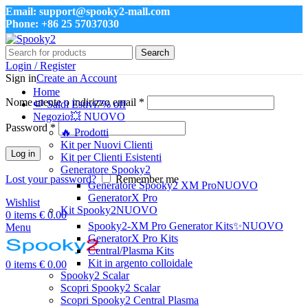
Email: support@spooky2-mall.com
Phone: +86 25 57037030
Search
Login / Register
Sign in
Create an Account
Home
Nome utente o indirizzo email
*
🍉 Saldi Estivi
7% off
Negozio
💥 NUOVO
Password
*
🔥 Prodotti
Kit per Nuovi Clienti
Log in
Kit per Clienti Esistenti
Generatore Spooky2
Lost your password?
Remember me
Generatore Spooky2 XM Pro
NUOVO
GeneratorX Pro
Wishlist
Kit Spooky2
NUOVO
0
items
€
0.00
Spooky2-XM Pro Generator Kits
✨NUOVO
Menu
GeneratorX Pro Kits
Central/Plasma Kits
Kit in argento colloidale
0
items
€
0.00
Spooky2 Scalar
Scopri Spooky2 Scalar
Scopri Spooky2 Central Plasma