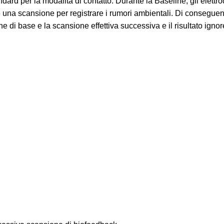
dard per la modalità di contatto. Durante la Baseline, gli elettr
na scansione per registrare i rumori ambientali. Di conseguenz
 di base e la scansione effettiva successiva e il risultato igno