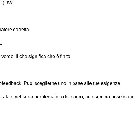
(C)-JW.
atore corretta.
.
erde, il che significa che è finito.
ofeedback. Puoi sceglierne uno in base alle tue esigenze.
derata o nell’area problematica del corpo, ad esempio posizionan