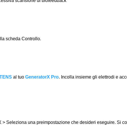
uccessiva scansione di biofeedback
lla scheda Controllo.
TENS
al tuo
GeneratorX Pro
. Incolla insieme gli elettrodi e acc
> Seleziona una preimpostazione che desideri eseguire. Si con