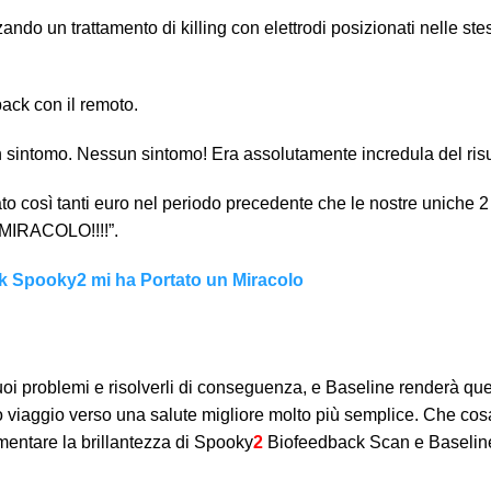
zzando un trattamento di killing con elettrodi posizionati nelle st
back con il remoto.
n sintomo. Nessun sintomo! Era assolutamente incredula del risu
 così tanti euro nel periodo precedente che le nostre uniche 2 
IRACOLO!!!!”.
k Spooky2 mi ha Portato un Miracolo
tuoi problemi e risolverli di conseguenza, e Baseline renderà q
uo viaggio verso una salute migliore molto più semplice. Che cos
mentare la brillantezza di Spooky
2
Biofeedback Scan e Baselin