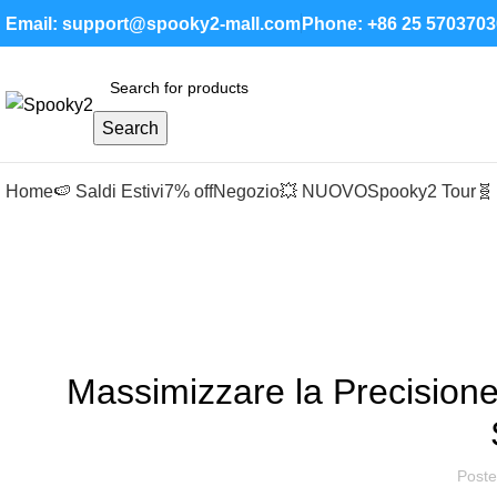
Email: support@spooky2-mall.com
Phone: +86 25 5703703
Search
Home
🍉 Saldi Estivi
7% off
Negozio
💥 NUOVO
Spooky2 Tour
🧬
Blog
S
Massimizzare la Precisione
Poste