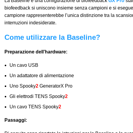
La Baseline è una configurazione di biofeedback
GX Pro
stan
biofeedback si uniscono insieme senza campioni e si esegue u
campione rappresenterebbe l’unica distinzione tra la scansione
interruzioni indesiderate.
Come utilizzare la Baseline?
Preparazione dell’hardware:
Un cavo USB
Un adattatore di alimentazione
Uno Spooky
2
GeneratorX Pro
Gli elettrodi TENS Spooky
2
Un cavo TENS Spooky
2
Passaggi: