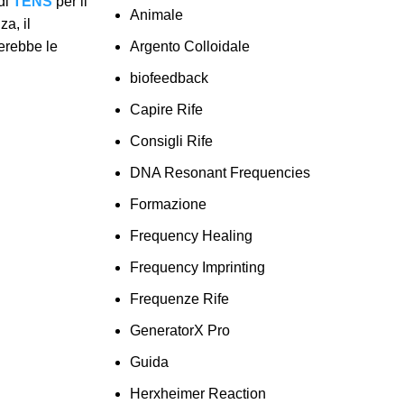
odi
TENS
per il
Animale
a, il
rerebbe le
Argento Colloidale
biofeedback
Capire Rife
Consigli Rife
DNA Resonant Frequencies
Formazione
Frequency Healing
Frequency Imprinting
Frequenze Rife
GeneratorX Pro
Guida
Herxheimer Reaction