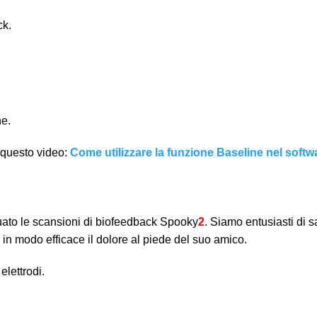
ck.
ne.
 questo video:
Come utilizzare la funzione Baseline nel soft
ttuato le scansioni di biofeedback Spooky
2
. Siamo entusiasti di 
are in modo efficace il dolore al piede del suo amico.
elettrodi.