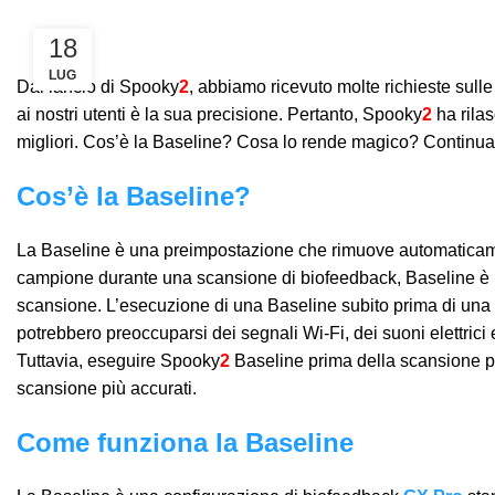
18
LUG
Dal lancio di Spooky
2
, abbiamo ricevuto molte richieste sull
ai nostri utenti è la sua precisione. Pertanto, Spooky
2
ha rilas
migliori. Cos’è la Baseline? Cosa lo rende magico? Continua 
Cos’è la Baseline?
La Baseline è una preimpostazione che rimuove automaticamen
campione durante una scansione di biofeedback, Baseline è un
scansione. L’esecuzione di una Baseline subito prima di una 
potrebbero preoccuparsi dei segnali Wi-Fi, dei suoni elettrici e
Tuttavia, eseguire Spooky
2
Baseline prima della scansione può
scansione più accurati.
Come funziona la Baseline