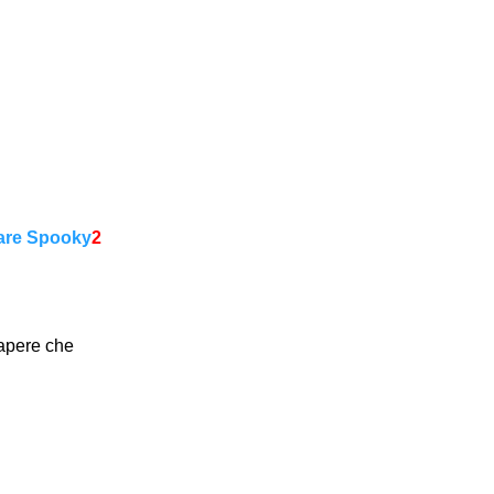
ware Spooky
2
sapere che