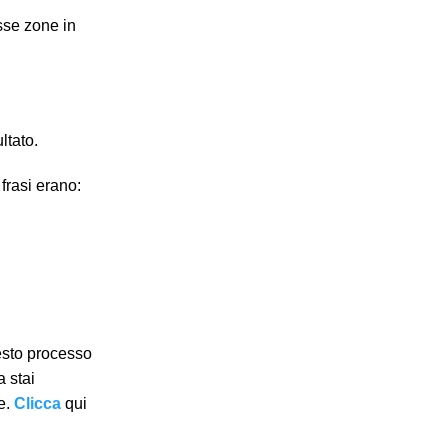
esse zone in
ltato.
frasi erano:
uesto processo
a stai
e.
Clicca
qui