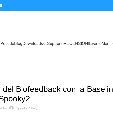
0
 Peptide
Blog
Downloads
✨ Supporto
RECENSIONI
Evento
Memb
POOKY2 SOFTWARE
 del Biofeedback con la Baselin
Spooky2
d by
Spooky2 Italy