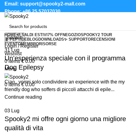
Email: support@spooky2-mall.com
Phone: +86 25 57037030
HOME
🍉 SALDI ESTIVI
7% OFF
NEGOZIO
SPOOKY2 TOUR
Search
🧬 PEPTIDE
BLOG
DOWNLOADS
✨ SUPPORTO
RECENSIONI
EVENTO
MEMBRO
RISORSE
Login / Register
31
Lug
Wishlist
Un’esperienza speciale con il programma
0
items
€
0.00
Dog Epilepsy
Menu
Ciao.. vorrei solo condividere an experience with the my
0
items
€
0.00
friendly dog who soffers di piccoli attacchi di epile...
Continue reading
03
Lug
Spooky2 mi offre ogni giorno una migliore
qualità di vita