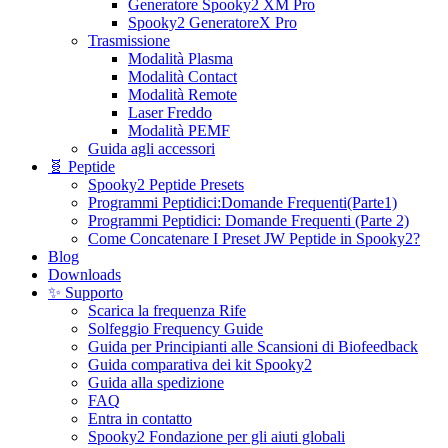
Generatore Spooky2 XM Pro
Spooky2 GeneratoreX Pro
Trasmissione
Modalità Plasma
Modalità Contact
Modalità Remote
Laser Freddo
Modalità PEMF
Guida agli accessori
🧬 Peptide
Spooky2 Peptide Presets
Programmi Peptidici:Domande Frequenti(Parte1)
Programmi Peptidici: Domande Frequenti (Parte 2)
Come Concatenare I Preset JW Peptide in Spooky2?
Blog
Downloads
✨ Supporto
Scarica la frequenza Rife
Solfeggio Frequency Guide
Guida per Principianti alle Scansioni di Biofeedback
Guida comparativa dei kit Spooky2
Guida alla spedizione
FAQ
Entra in contatto
Spooky2 Fondazione per gli aiuti globali