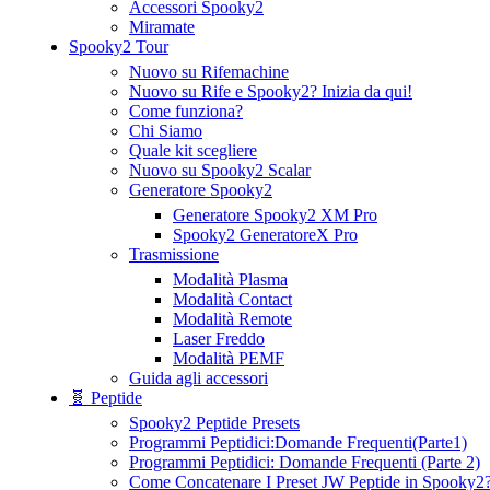
Accessori Spooky2
Miramate
Spooky2 Tour
Nuovo su Rifemachine
Nuovo su Rife e Spooky2? Inizia da qui!
Come funziona?
Chi Siamo
Quale kit scegliere
Nuovo su Spooky2 Scalar
Generatore Spooky2
Generatore Spooky2 XM Pro
Spooky2 GeneratoreX Pro
Trasmissione
Modalità Plasma
Modalità Contact
Modalità Remote
Laser Freddo
Modalità PEMF
Guida agli accessori
🧬 Peptide
Spooky2 Peptide Presets
Programmi Peptidici:Domande Frequenti(Parte1)
Programmi Peptidici: Domande Frequenti (Parte 2)
Come Concatenare I Preset JW Peptide in Spooky2