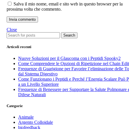
Salva il mio nome, email e sito web in questo browser per la
prossima volta che commento.
Close
Search
Articoli recenti
Nuove Soluzioni per il Glaucoma con i Peptidi Spooky2
Come Comprendere le Opzioni di Ripetizione nel Chain Edit
Frequenze di Guarigione per Favorire l’eliminazione delle To
dal Sistema Digestivo
Come Funzionano i Peptidi e Perché l’Energia Scalare Può Po
a un Livello Superiore
Frequenze di Benessere per Supportare la Salute Polmonare e
Difese Naturali
Categorie
Animale
Argento Colloidale
biofeedback