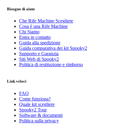
Bisogno di aiuto
Che Rife Machine Scegliere
Cosa è una Rife Machine
Chi Siamo
Entra in contatto
Guida alla spedizione
Guida comparativa dei kit Spooky2
Supporto e Garanzia
Siti Web di Spooky2
Politica di restituzione e rimborso
Link veloci
FAQ
Come funziona?
Quale kit scegliere
Spooky2 Tour
Software & documenti
Politica sulla privacy