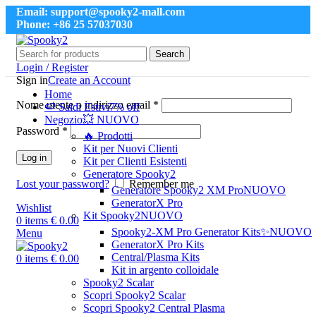
Email: support@spooky2-mall.com
Phone: +86 25 57037030
Search
Login / Register
Sign in
Create an Account
Home
Nome utente o indirizzo email
*
🍉 Saldi Estivi
7% off
Negozio
💥 NUOVO
Password
*
🔥 Prodotti
Kit per Nuovi Clienti
Log in
Kit per Clienti Esistenti
Generatore Spooky2
Lost your password?
Remember me
Generatore Spooky2 XM Pro
NUOVO
GeneratorX Pro
Wishlist
Kit Spooky2
NUOVO
0
items
€
0.00
Spooky2-XM Pro Generator Kits
✨NUOVO
Menu
GeneratorX Pro Kits
Central/Plasma Kits
0
items
€
0.00
Kit in argento colloidale
Spooky2 Scalar
Scopri Spooky2 Scalar
Scopri Spooky2 Central Plasma