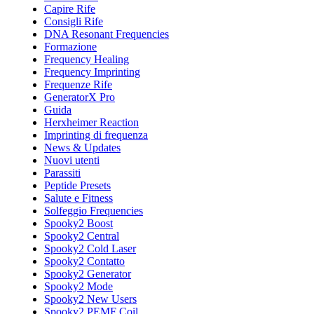
Capire Rife
Consigli Rife
DNA Resonant Frequencies
Formazione
Frequency Healing
Frequency Imprinting
Frequenze Rife
GeneratorX Pro
Guida
Herxheimer Reaction
Imprinting di frequenza
News & Updates
Nuovi utenti
Parassiti
Peptide Presets
Salute e Fitness
Solfeggio Frequencies
Spooky2 Boost
Spooky2 Central
Spooky2 Cold Laser
Spooky2 Contatto
Spooky2 Generator
Spooky2 Mode
Spooky2 New Users
Spooky2 PEMF Coil