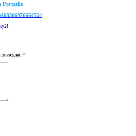
 Portatile
/3468306876664524
ky2!
ntrassegnati
*