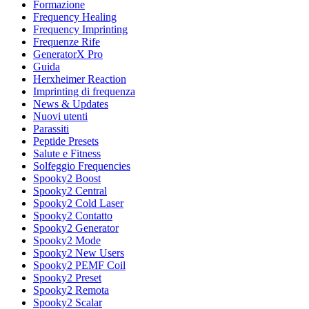
Formazione
Frequency Healing
Frequency Imprinting
Frequenze Rife
GeneratorX Pro
Guida
Herxheimer Reaction
Imprinting di frequenza
News & Updates
Nuovi utenti
Parassiti
Peptide Presets
Salute e Fitness
Solfeggio Frequencies
Spooky2 Boost
Spooky2 Central
Spooky2 Cold Laser
Spooky2 Contatto
Spooky2 Generator
Spooky2 Mode
Spooky2 New Users
Spooky2 PEMF Coil
Spooky2 Preset
Spooky2 Remota
Spooky2 Scalar