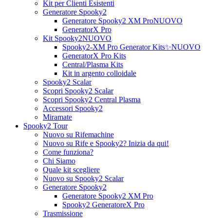
Kit per Clienti Esistenti
Generatore Spooky2
Generatore Spooky2 XM Pro
NUOVO
GeneratorX Pro
Kit Spooky2
NUOVO
Spooky2-XM Pro Generator Kits
✨NUOVO
GeneratorX Pro Kits
Central/Plasma Kits
Kit in argento colloidale
Spooky2 Scalar
Scopri Spooky2 Scalar
Scopri Spooky2 Central Plasma
Accessori Spooky2
Miramate
Spooky2 Tour
Nuovo su Rifemachine
Nuovo su Rife e Spooky2? Inizia da qui!
Come funziona?
Chi Siamo
Quale kit scegliere
Nuovo su Spooky2 Scalar
Generatore Spooky2
Generatore Spooky2 XM Pro
Spooky2 GeneratoreX Pro
Trasmissione