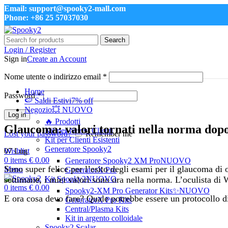
Email: support@spooky2-mall.com
Phone: +86 25 57037030
Search
Login / Register
Sign in
Create an Account
Nome utente o indirizzo email
*
Home
Password
*
🍉 Saldi Estivi
7% off
Negozio
💥 NUOVO
Log in
🔥 Prodotti
Glaucoma: valori tornati nella norma dop
Kit per Nuovi Clienti
Lost your password?
Remember me
Kit per Clienti Esistenti
Generatore Spooky2
07
Lug
Wishlist
0
items
€
0.00
Generatore Spooky2 XM Pro
NUOVO
Sono super felice per l’esito degli esami per il glaucoma d
Menu
GeneratorX Pro
settimane, i miei valori sono ora nella norma. L’oculista di
Kit Spooky2
NUOVO
0
items
€
0.00
Spooky2-XM Pro Generator Kits
✨NUOVO
E ora cosa devo fare? Quale potrebbe essere un protocollo d
GeneratorX Pro Kits
Central/Plasma Kits
Kit in argento colloidale
Spooky2 Scalar