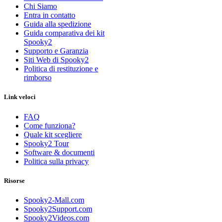
Chi Siamo
Entra in contatto
Guida alla spedizione
Guida comparativa dei kit
Spooky2
Supporto e Garanzia
Siti Web di Spooky2
Politica di restituzione e
rimborso
Link veloci
FAQ
Come funziona?
Quale kit scegliere
Spooky2 Tour
Software & documenti
Politica sulla privacy
Risorse
Spooky2-Mall.com
Spooky2Support.com
Spooky2Videos.com