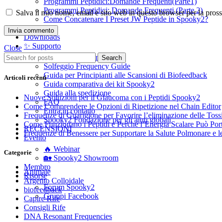
Programmi Peptidici:Domande Frequenti(Parte1)
Programmi Peptidici: Domande Frequenti (Parte 2)
Salva il mio nome, email e sito web in questo browser per la pro
Come Concatenare I Preset JW Peptide in Spooky2?
Blog
Downloads
✨ Supporto
Close
Scarica la frequenza Rife
Search
Solfeggio Frequency Guide
Guida per Principianti alle Scansioni di Biofeedback
Articoli recenti
Guida comparativa dei kit Spooky2
Guida alla spedizione
Nuove Soluzioni per il Glaucoma con i Peptidi Spooky2
FAQ
Come Comprendere le Opzioni di Ripetizione nel Chain Editor
Entra in contatto
Frequenze di Guarigione per Favorire l’eliminazione delle Toss
Spooky2 Fondazione per gli aiuti globali
Come Funzionano i Peptidi e Perché l’Energia Scalare Può Porta
RECENSIONI
Frequenze di Benessere per Supportare la Salute Polmonare e le
Evento
🔥 Webinar
Categorie
🏡 Spooky2 Showroom
Membro
Animale
Risorse
Argento Colloidale
Forum Spooky2
biofeedback
Gruppi Facebook
Capire Rife
Consigli Rife
DNA Resonant Frequencies