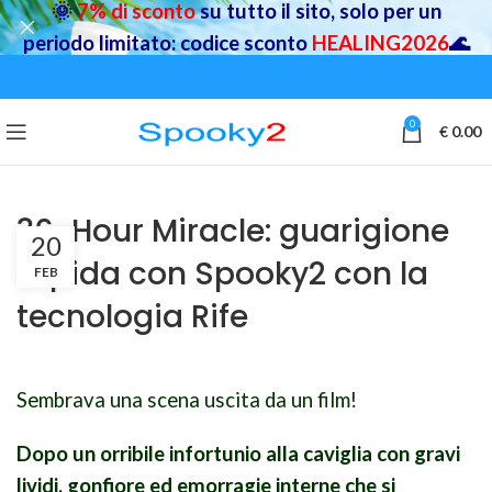
🌞
7% di sconto
su tutto il sito, solo per un
periodo limitato: codice sconto
HEALING2026
🌊
0
€
0.00
36-Hour Miracle: guarigione
20
rapida con Spooky2 con la
FEB
tecnologia Rife
Sembrava una scena uscita da un film!
Dopo un orribile infortunio alla caviglia con gravi
lividi, gonfiore ed emorragie interne che si