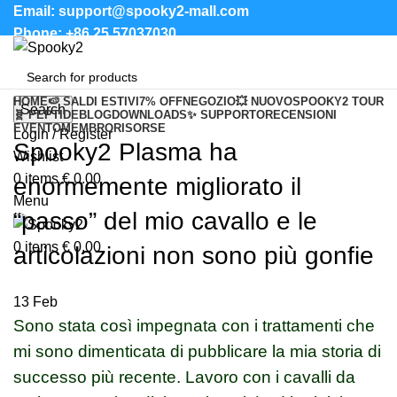
Email: support@spooky2-mall.com
Phone: +86 25 57037030
HOME
🍉 SALDI ESTIVI
7% OFF
NEGOZIO
💥 NUOVO
SPOOKY2 TOUR
Search
🧬 PEPTIDE
BLOG
DOWNLOADS
✨ SUPPORTO
RECENSIONI
EVENTO
MEMBRO
RISORSE
Login / Register
Spooky2 Plasma ha
Wishlist
0
items
€
0.00
enormemente migliorato il
Menu
“passo” del mio cavallo e le
0
items
€
0.00
articolazioni non sono più gonfie
13
Feb
Sono stata così impegnata con i trattamenti che
mi sono dimenticata di pubblicare la mia storia di
successo più recente. Lavoro con i cavalli da