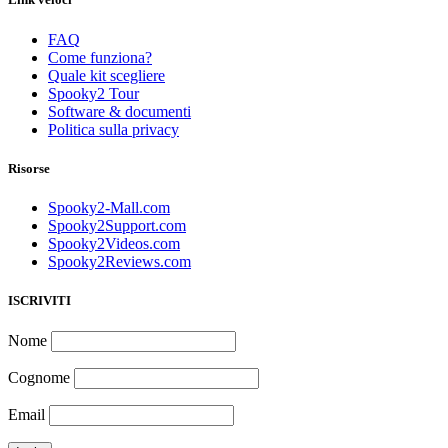
FAQ
Come funziona?
Quale kit scegliere
Spooky2 Tour
Software & documenti
Politica sulla privacy
Risorse
Spooky2-Mall.com
Spooky2Support.com
Spooky2Videos.com
Spooky2Reviews.com
ISCRIVITI
Nome
Cognome
Email