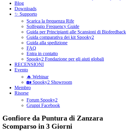
Blog
Downloads
✨ Supporto
Scarica la frequenza Rife
Solfeggio Frequency Guide
Guida per Principianti alle Scansioni di Biofeedback
Guida comparativa dei kit Spooky2
Guida alla spedizione
FAQ
Entra in contatto
Spooky2 Fondazione per gli aiuti globali
RECENSIONI
Evento
🔥 Webinar
🏡 Spooky2 Showroom
Membro
Risorse
Forum Spooky2
Gruppi Facebook
Gonfiore da Puntura di Zanzara
Scomparso in 3 Giorni