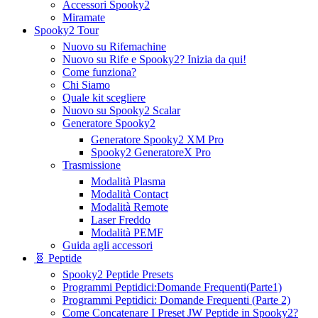
Accessori Spooky2
Miramate
Spooky2 Tour
Nuovo su Rifemachine
Nuovo su Rife e Spooky2? Inizia da qui!
Come funziona?
Chi Siamo
Quale kit scegliere
Nuovo su Spooky2 Scalar
Generatore Spooky2
Generatore Spooky2 XM Pro
Spooky2 GeneratoreX Pro
Trasmissione
Modalità Plasma
Modalità Contact
Modalità Remote
Laser Freddo
Modalità PEMF
Guida agli accessori
🧬 Peptide
Spooky2 Peptide Presets
Programmi Peptidici:Domande Frequenti(Parte1)
Programmi Peptidici: Domande Frequenti (Parte 2)
Come Concatenare I Preset JW Peptide in Spooky2?