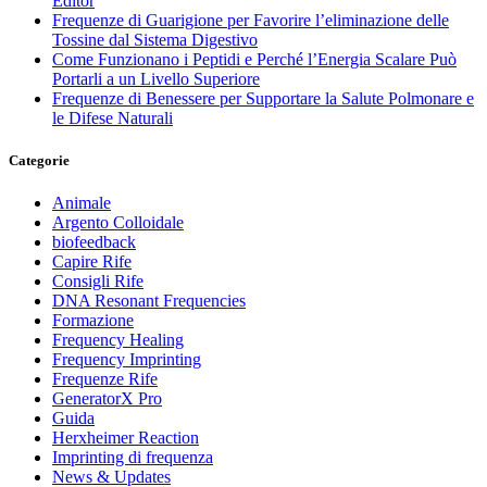
Editor
Frequenze di Guarigione per Favorire l’eliminazione delle
Tossine dal Sistema Digestivo
Come Funzionano i Peptidi e Perché l’Energia Scalare Può
Portarli a un Livello Superiore
Frequenze di Benessere per Supportare la Salute Polmonare e
le Difese Naturali
Categorie
Animale
Argento Colloidale
biofeedback
Capire Rife
Consigli Rife
DNA Resonant Frequencies
Formazione
Frequency Healing
Frequency Imprinting
Frequenze Rife
GeneratorX Pro
Guida
Herxheimer Reaction
Imprinting di frequenza
News & Updates