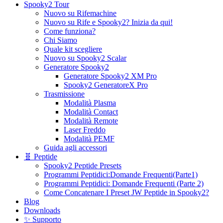
Spooky2 Tour
Nuovo su Rifemachine
Nuovo su Rife e Spooky2? Inizia da qui!
Come funziona?
Chi Siamo
Quale kit scegliere
Nuovo su Spooky2 Scalar
Generatore Spooky2
Generatore Spooky2 XM Pro
Spooky2 GeneratoreX Pro
Trasmissione
Modalità Plasma
Modalità Contact
Modalità Remote
Laser Freddo
Modalità PEMF
Guida agli accessori
🧬 Peptide
Spooky2 Peptide Presets
Programmi Peptidici:Domande Frequenti(Parte1)
Programmi Peptidici: Domande Frequenti (Parte 2)
Come Concatenare I Preset JW Peptide in Spooky2?
Blog
Downloads
✨ Supporto