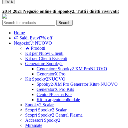
2014-2021 Negozio online di Spooky2. Tutti i diritti riservati!
Search
Home
🍉 Saldi Estivi
7% off
Negozio
💥 NUOVO
🔥 Prodotti
Kit per Nuovi Clienti
Kit per Clienti Esistenti
Generatore Spooky2
Generatore Spooky2 XM Pro
NUOVO
GeneratorX Pro
Kit Spooky2
NUOVO
Spooky2-XM Pro Generator Kits
✨NUOVO
GeneratorX Pro Kits
Central/Plasma Kits
Kit in argento colloidale
Spooky2 Scalar
Scopri Spooky2 Scalar
Scopri Spooky2 Central Plasma
Accessori Spooky2
Miramate