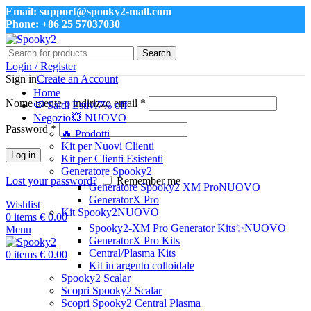
Email: support@spooky2-mall.com
Phone: +86 25 57037030
Search
Login / Register
Sign in
Create an Account
Home
Nome utente o indirizzo email
*
🍉 Saldi Estivi
7% off
Negozio
💥 NUOVO
Password
*
🔥 Prodotti
Kit per Nuovi Clienti
Log in
Kit per Clienti Esistenti
Generatore Spooky2
Lost your password?
Remember me
Generatore Spooky2 XM Pro
NUOVO
GeneratorX Pro
Wishlist
Kit Spooky2
NUOVO
0
items
€
0.00
Spooky2-XM Pro Generator Kits
✨NUOVO
Menu
GeneratorX Pro Kits
Central/Plasma Kits
0
items
€
0.00
Kit in argento colloidale
Spooky2 Scalar
Scopri Spooky2 Scalar
Scopri Spooky2 Central Plasma