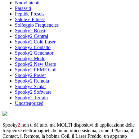
Nuovi utenti
Parassiti
Peptide Presets
Salute e Fitness
Solfeggio Frequencies
Spooky2 Boost
Spooky2 Central
Spooky2 Cold Laser
Spooky2 Contatto
Spooky2 Generator
Spooky2 Mode
Spooky2 New Users
Spooky2 PEMF Coil
Spooky2 Preset
Spooky2 Remota
Spooky2 Scalar
Spooky2 Software
Spooky2 Terrain
Uncategorized
Spooky
2
non ti dà uno, ma MOLTI dispositivi di applicazione delle
frequenze elettromagnetiche in un unico sistema, come il Plasma, il
Contact, il Remote, la bobina Coil, il Laser Freddo, un apparato