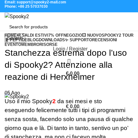
Email: support@spooky2-mall.com
Phone: +86 25 57037030
HOME
🍉 SALDI ESTIVI
7% OFF
NEGOZIO
💥 NUOVO
SPOOKY2 TOUR
Search
🧬 PEPTIDE
BLOG
DOWNLOADS
✨ SUPPORTO
RECENSIONI
EVENTO
MEMBRO
RISORSE
Login / Register
Stanchezza estrema dopo l’uso
di Spooky2? Attenzione alla
€
0.00
reazione di Herxheimer
05
Ago
Uso il mio Spooky
2
da sei mesi e sto
€
0.00
eseguendo felicemente tutti i tipi di programmi
senza sosta, facendo solo una pausa di qualche
giorno qua e là. Di tanto in tanto, sentivo un po’
di stanchezza, ma non ci facevo molta