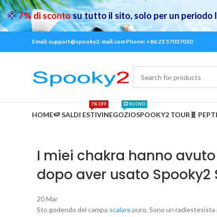
🌞
7% di sconto
su tutto il sito, solo per un periodo
Email: support@spooky2-mall.com
Phone: +86 25 57037030
7% OFF
💥 NUOVO
HOME
🍉 SALDI ESTIVI
NEGOZIO
SPOOKY2 TOUR
🧬 PEPT
I miei chakra hanno avuto
dopo aver usato Spooky2 S
20
Mar
Sto godendo del campo
scalare
puro. Sono un radiestesista 