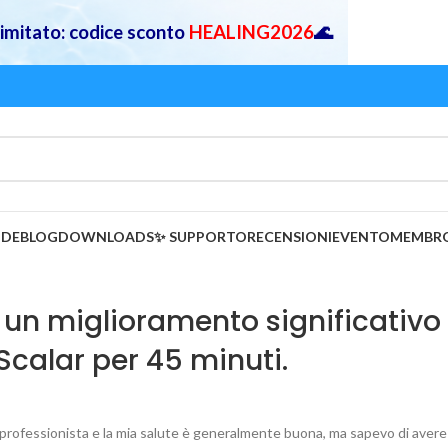
 limitato: codice sconto
HEALING2026
🌊
IDE
BLOG
DOWNLOADS
✨ SUPPORTO
RECENSIONI
EVENTO
MEMBR
 un miglioramento significativo
calar per 45 minuti.
professionista e la mia salute è generalmente buona, ma sapevo di avere