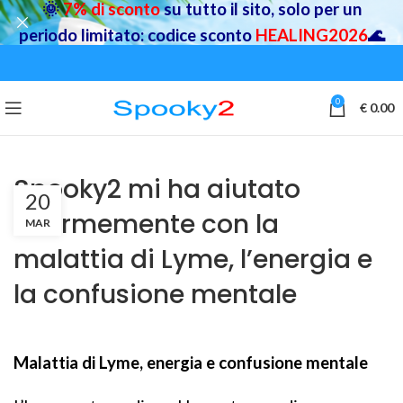
🌞
7% di sconto
su tutto il sito, solo per un
periodo limitato: codice sconto
HEALING2026
🌊
0
€
0.00
Spooky2 mi ha aiutato
20
enormemente con la
MAR
malattia di Lyme, l’energia e
la confusione mentale
Malattia di Lyme, energia e confusione mentale