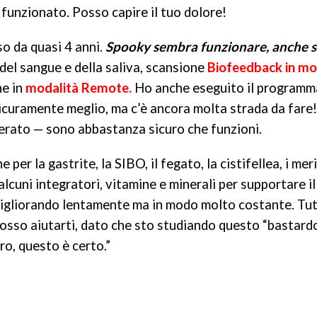
i funzionato. Posso capire il tuo dolore!
so da quasi 4 anni.
Spooky sembra funzionare, anche s
 del sangue e della saliva, scansione
Biofeedback in mo
he in
modalità Remote.
Ho anche eseguito il programm
 sicuramente meglio, ma c’è ancora molta strada da fare
sperato — sono abbastanza sicuro che funzioni.
er la gastrite, la SIBO, il fegato, la cistifellea, i mer
alcuni integratori, vitamine e minerali per supportare il
migliorando lentamente ma in modo molto costante. Tu
 posso aiutarti, dato che sto studiando questo “bastard
o, questo è certo.”