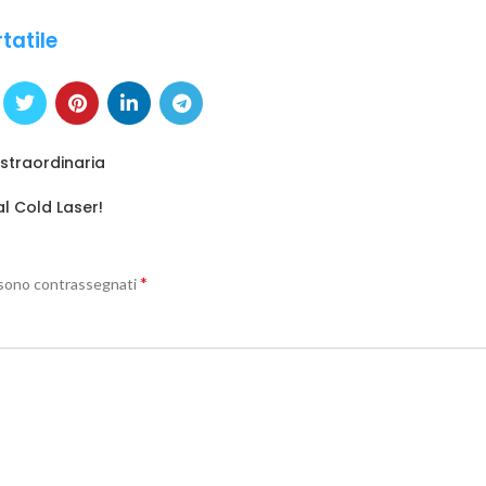
tatile
 straordinaria
al Cold Laser!
*
i sono contrassegnati