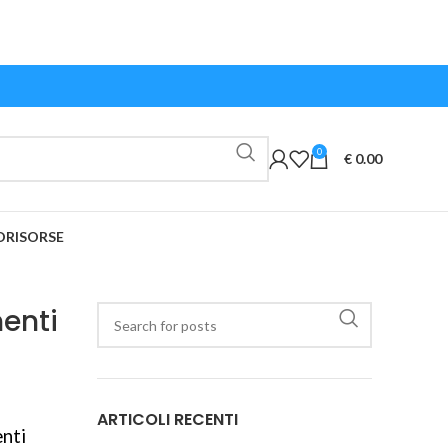
0
€
0.00
O
RISORSE
menti
ARTICOLI RECENTI
enti