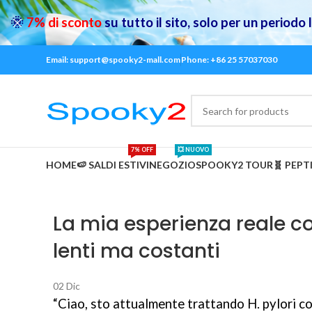
🌞
7% di sconto
su tutto il sito, solo per un periodo
Email: support@spooky2-mall.com
Phone: +86 25 57037030
7% OFF
💥 NUOVO
HOME
🍉 SALDI ESTIVI
NEGOZIO
SPOOKY2 TOUR
🧬 PEPT
La mia esperienza reale co
lenti ma costanti
02
Dic
“Ciao, sto attualmente trattando H. pylori c