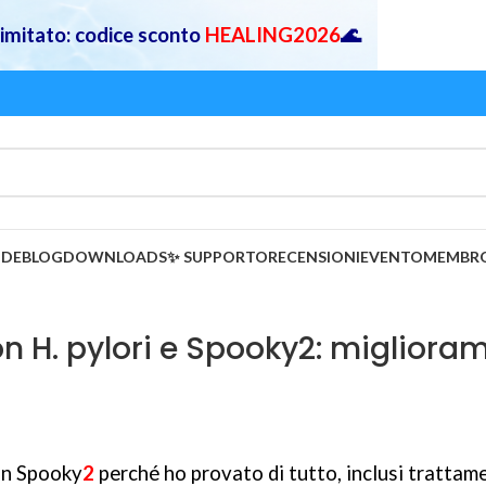
 limitato: codice sconto
HEALING2026
🌊
IDE
BLOG
DOWNLOADS
✨ SUPPORTO
RECENSIONI
EVENTO
MEMBR
n H. pylori e Spooky2: migliora
on Spooky
2
perché ho provato di tutto, inclusi trattam