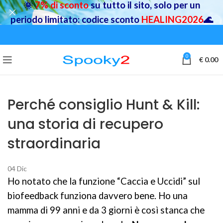
🌞
7% di sconto
su tutto il sito, solo per un
periodo limitato: codice sconto
HEALING2026
🌊
0
€
0.00
Perché consiglio Hunt & Kill:
una storia di recupero
straordinaria
04
Dic
Ho notato che la funzione “Caccia e Uccidi” sul
biofeedback funziona davvero bene. Ho una
mamma di 99 anni e da 3 giorni è così stanca che