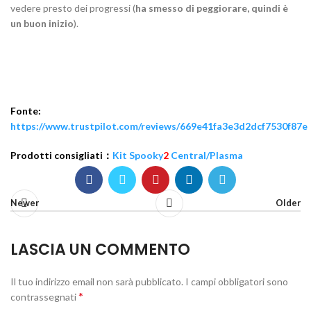
vedere presto dei progressi (
ha smesso di peggiorare, quindi è
un buon inizio
).
Fonte:
https://www.trustpilot.com/reviews/669e41fa3e3d2dcf7530f87e
Prodotti consigliati：
Kit Spooky
2
Central/Plasma
Newer
Older
LASCIA UN COMMENTO
Il tuo indirizzo email non sarà pubblicato.
I campi obbligatori sono
*
contrassegnati