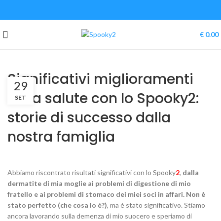
🌞
7% di sconto
su tutto il sito, solo per un
periodo limitato: codice sconto
HEALING2026
🌊
€
0.00
Significativi miglioramenti
29
della salute con lo Spooky2:
SET
storie di successo dalla
nostra famiglia
Abbiamo riscontrato risultati significativi con lo Spooky
2
,
dalla
dermatite di mia moglie ai problemi di digestione di mio
fratello e ai problemi di stomaco dei miei soci in affari.
Non è
stato perfetto (che cosa lo è?)
, ma è stato significativo. Stiamo
ancora lavorando sulla demenza di mio suocero e speriamo di