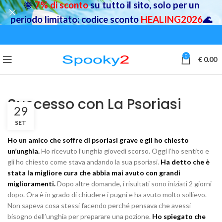
🌞
7% di sconto
su tutto il sito, solo per un
periodo limitato: codice sconto
HEALING2026
🌊
0
€
0.00
Successo con La Psoriasi
29
SET
Ho un amico che soffre di psoriasi grave e gli ho chiesto
un’unghia.
Ho ricevuto l’unghia giovedì scorso. Oggi l’ho sentito e
gli ho chiesto come stava andando la sua psoriasi.
Ha detto che è
stata la migliore cura che abbia mai avuto con grandi
miglioramenti.
Dopo altre domande, i risultati sono iniziati 2 giorni
dopo. Ora è in grado di chiudere i pugni e ha avuto molto sollievo.
Non sapeva cosa stessi facendo perché pensava che avessi
bisogno dell’unghia per preparare una pozione.
Ho spiegato che