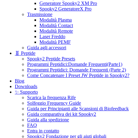
Generatore Spooky2 XM Pro
Spooky2 GeneratoreX Pro
Trasmissione
Modalità Plasma
Modalità Contact
Modalità Remote
Laser Freddo
Modalità PEMF
Guida agli accessori
🧬 Peptide
Spooky2 Peptide Presets
Programmi Peptidici:Domande Frequenti(Parte1)
Programmi Peptidici: Domande Frequenti (Parte 2)
Come Concatenare I Preset JW Peptide in Spooky2?
Blog
Downloads
✨ Supporto
Scarica la frequenza Rife
Solfeggio Frequency Guide
Guida per Principianti alle Scansioni di Biofeedback
Guida comparativa dei kit Spooky2
Guida alla spedizione
FAQ
Entra in contatto
Spooky2 Fondazione per gli aiuti globali