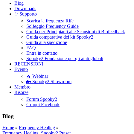
Blog
Downloads
✨ Supporto
Scarica la frequenza Rife
Solfeggio Frequency Guide
Guida per Principianti alle Scansioni di Biofeedback
Guida comparativa dei kit Spooky2
Guida alla spedizione
FAQ
Entra in contatto
Spooky2 Fondazione per gli aiuti globali
RECENSIONI
Evento
🔥 Webinar
🏡 Spooky2 Showroom
Membro
Risorse
Forum Spooky2
Gruppi Facebook
Blog
Home
»
Frequency Healing
»
Frequency Healing
,
Spooky2 Preset