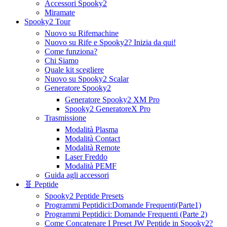
Accessori Spooky2
Miramate
Spooky2 Tour
Nuovo su Rifemachine
Nuovo su Rife e Spooky2? Inizia da qui!
Come funziona?
Chi Siamo
Quale kit scegliere
Nuovo su Spooky2 Scalar
Generatore Spooky2
Generatore Spooky2 XM Pro
Spooky2 GeneratoreX Pro
Trasmissione
Modalità Plasma
Modalità Contact
Modalità Remote
Laser Freddo
Modalità PEMF
Guida agli accessori
🧬 Peptide
Spooky2 Peptide Presets
Programmi Peptidici:Domande Frequenti(Parte1)
Programmi Peptidici: Domande Frequenti (Parte 2)
Come Concatenare I Preset JW Peptide in Spooky2?