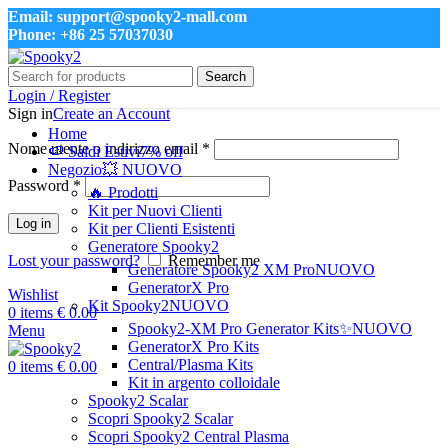
Email: support@spooky2-mall.com
Phone: +86 25 57037030
Search
Login / Register
Sign in
Create an Account
Home
Nome utente o indirizzo email
*
🍉 Saldi Estivi
7% off
Negozio
💥 NUOVO
Password
*
🔥 Prodotti
Kit per Nuovi Clienti
Log in
Kit per Clienti Esistenti
Generatore Spooky2
Lost your password?
Remember me
Generatore Spooky2 XM Pro
NUOVO
GeneratorX Pro
Wishlist
Kit Spooky2
NUOVO
0
items
€
0.00
Spooky2-XM Pro Generator Kits
✨NUOVO
Menu
GeneratorX Pro Kits
Central/Plasma Kits
0
items
€
0.00
Kit in argento colloidale
Spooky2 Scalar
Scopri Spooky2 Scalar
Scopri Spooky2 Central Plasma