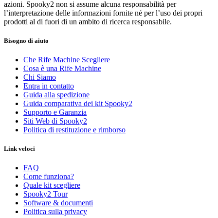
azioni. Spooky2 non si assume alcuna responsabilità per
l’interpretazione delle informazioni fornite né per l’uso dei propri
prodotti al di fuori di un ambito di ricerca responsabile.
Bisogno di aiuto
Che Rife Machine Scegliere
Cosa è una Rife Machine
Chi Siamo
Entra in contatto
Guida alla spedizione
Guida comparativa dei kit Spooky2
Supporto e Garanzia
Siti Web di Spooky2
Politica di restituzione e rimborso
Link veloci
FAQ
Come funziona?
Quale kit scegliere
Spooky2 Tour
Software & documenti
Politica sulla privacy