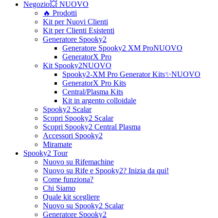
Negozio
💥 NUOVO
🔥 Prodotti
Kit per Nuovi Clienti
Kit per Clienti Esistenti
Generatore Spooky2
Generatore Spooky2 XM Pro
NUOVO
GeneratorX Pro
Kit Spooky2
NUOVO
Spooky2-XM Pro Generator Kits
✨NUOVO
GeneratorX Pro Kits
Central/Plasma Kits
Kit in argento colloidale
Spooky2 Scalar
Scopri Spooky2 Scalar
Scopri Spooky2 Central Plasma
Accessori Spooky2
Miramate
Spooky2 Tour
Nuovo su Rifemachine
Nuovo su Rife e Spooky2? Inizia da qui!
Come funziona?
Chi Siamo
Quale kit scegliere
Nuovo su Spooky2 Scalar
Generatore Spooky2