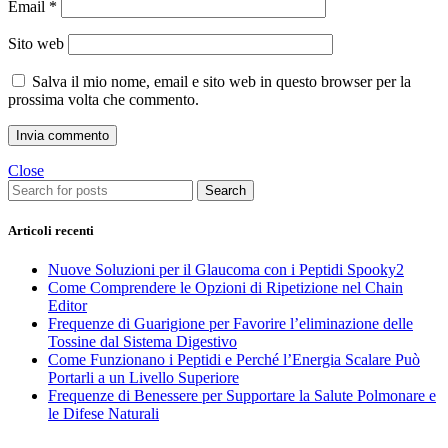
Email
*
Sito web
Salva il mio nome, email e sito web in questo browser per la
prossima volta che commento.
Close
Search
Articoli recenti
Nuove Soluzioni per il Glaucoma con i Peptidi Spooky2
Come Comprendere le Opzioni di Ripetizione nel Chain
Editor
Frequenze di Guarigione per Favorire l’eliminazione delle
Tossine dal Sistema Digestivo
Come Funzionano i Peptidi e Perché l’Energia Scalare Può
Portarli a un Livello Superiore
Frequenze di Benessere per Supportare la Salute Polmonare e
le Difese Naturali