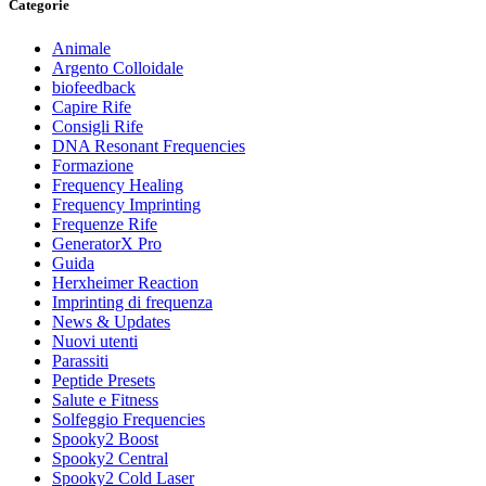
Categorie
Animale
Argento Colloidale
biofeedback
Capire Rife
Consigli Rife
DNA Resonant Frequencies
Formazione
Frequency Healing
Frequency Imprinting
Frequenze Rife
GeneratorX Pro
Guida
Herxheimer Reaction
Imprinting di frequenza
News & Updates
Nuovi utenti
Parassiti
Peptide Presets
Salute e Fitness
Solfeggio Frequencies
Spooky2 Boost
Spooky2 Central
Spooky2 Cold Laser