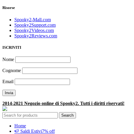
Risorse
Spooky2-Mall.com
Spooky2Support.com
Spooky2Videos.com
Spooky2Reviews.com
ISCRIVITI
Nome
Cognome
Email
2014-2021 Negozio online di Spooky2. Tutti i diritti riservati!
Search
Home
🍉 Saldi Estivi
7% off