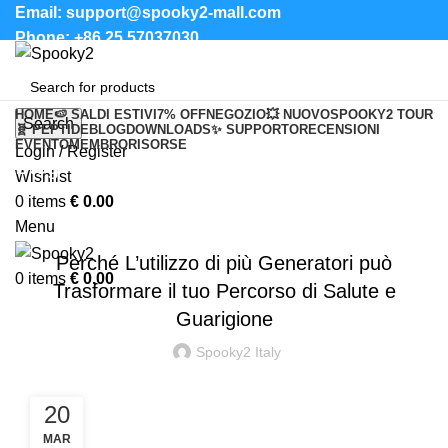
Email: support@spooky2-mall.com
Phone: +86 25 57037030
HOME
🍉 SALDI ESTIVI
7% OFF
NEGOZIO
💥 NUOVO
SPOOKY2 TOUR
Search
🧬 PEPTIDE
BLOG
DOWNLOADS
✨ SUPPORTO
RECENSIONI
EVENTO
MEMBRO
RISORSE
Login / Register
Blog
Wishlist
0
items
€
0.00
SPOOKY2 GENERATOR
Menu
Perché L’utilizzo di più Generatori può
0
items
€
0.00
Trasformare il tuo Percorso di Salute e
Guarigione
Spooky2 Italy
20
MAR