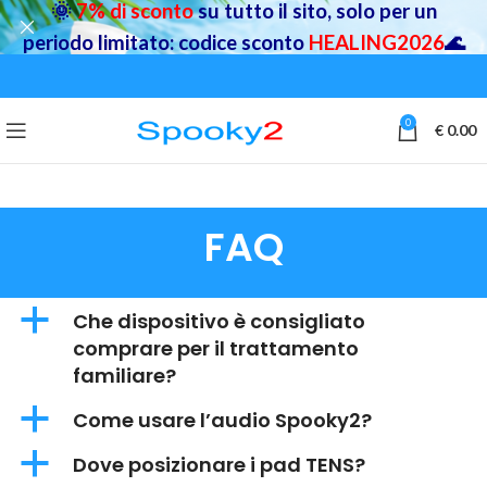
🌞
7% di sconto
su tutto il sito, solo per un
periodo limitato: codice sconto
HEALING2026
🌊
0
€
0.00
FAQ
a
Che dispositivo è consigliato
comprare per il trattamento
familiare?
a
Come usare l’audio Spooky2?
a
Dove posizionare i pad TENS?