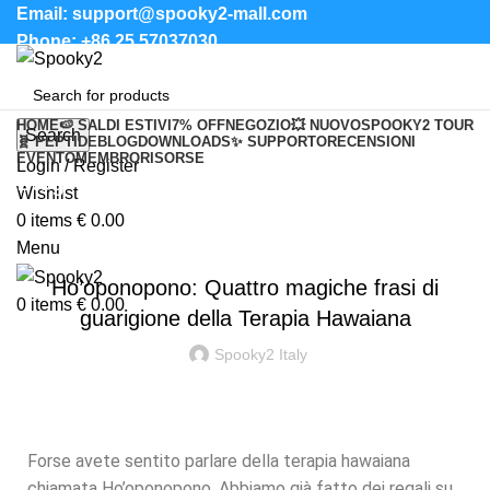
Email: support@spooky2-mall.com
Phone: +86 25 57037030
HOME
🍉 SALDI ESTIVI
7% OFF
NEGOZIO
💥 NUOVO
SPOOKY2 TOUR
Search
🧬 PEPTIDE
BLOG
DOWNLOADS
✨ SUPPORTO
RECENSIONI
EVENTO
MEMBRO
RISORSE
Login / Register
Blog
Wishlist
0
items
€
0.00
NEWS & UPDATES
Menu
Ho’oponopono: Quattro magiche frasi di
0
items
€
0.00
guarigione della Terapia Hawaiana
Spooky2 Italy
Forse avete sentito parlare della terapia hawaiana
chiamata Ho’oponopono. Abbiamo già fatto dei regali su