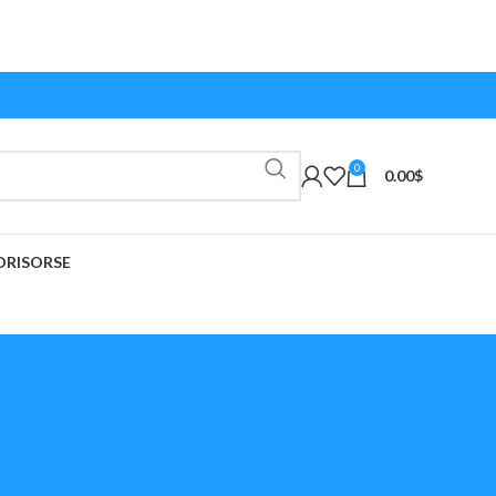
0
0.00
$
O
RISORSE