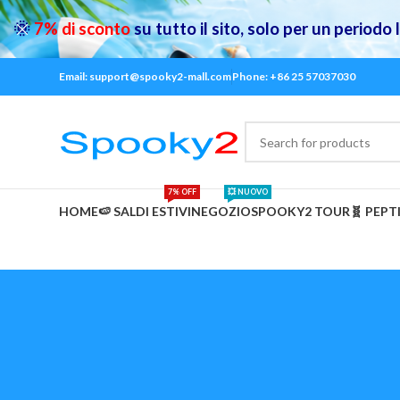
🌞
7% di sconto
su tutto il sito, solo per un periodo
Email: support@spooky2-mall.com
Phone: +86 25 57037030
7% OFF
💥 NUOVO
HOME
🍉 SALDI ESTIVI
NEGOZIO
SPOOKY2 TOUR
🧬 PEPT