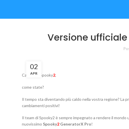
Versione ufficial
Po
02
APR
Cari amici Spooky
2
,
come state?
Il tempo sta diventando più caldo nella vostra regione? La p
cambiamenti positivi!
Il team di Spooky2 è sempre impegnato a rendere il mondo un 
nuovissimo
Spooky
2
GeneratorX Pro
!