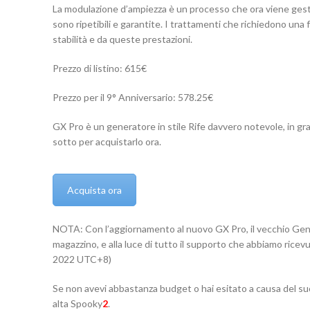
La modulazione d’ampiezza è un processo che ora viene gestit
sono ripetibili e garantite. I trattamenti che richiedono 
stabilità e da queste prestazioni.
Prezzo di listino: 615€
Prezzo per il 9° Anniversario: 578.25€
GX Pro è un generatore in stile Rife davvero notevole, in grad
sotto per acquistarlo ora.
Acquista ora
NOTA: Con l’aggiornamento al nuovo GX Pro, il vecchio Gene
magazzino, e alla luce di tutto il supporto che abbiamo ricevu
2022 UTC+8)
Se non avevi abbastanza budget o hai esitato a causa del suo
alta Spooky
2
.