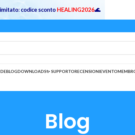
 limitato: codice sconto
HEALING2026
🌊
IDE
BLOG
DOWNLOADS
✨ SUPPORTO
RECENSIONI
EVENTO
MEMBR
Blog