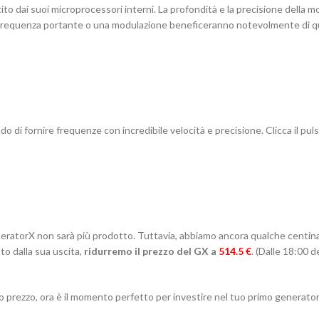
o dai suoi microprocessori interni. La profondità e la precisione della 
una frequenza portante o una modulazione beneficeranno notevolmente di 
o di fornire frequenze con incredibile velocità e precisione. Clicca il pul
ratorX non sarà più prodotto. Tuttavia, abbiamo ancora qualche centina
to dalla sua uscita,
ridurremo il prezzo del GX a
514.5 €
. (Dalle 18:00 
 prezzo, ora è il momento perfetto per investire nel tuo primo generator