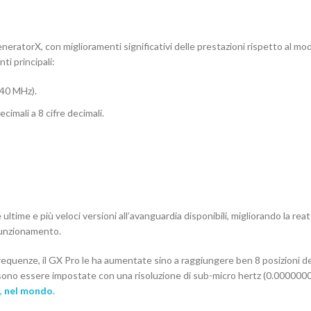
eratorX, con miglioramenti significativi delle prestazioni rispetto al mod
ti principali:
 40 MHz).
cimali a 8 cifre decimali.
ultime e più veloci versioni all’avanguardia disponibili, migliorando la reat
i funzionamento.
 frequenze, il GX Pro le ha aumentate sino a raggiungere ben 8 posizioni de
sono essere impostate con una risoluzione di sub-micro hertz (0.0000000
,
nel mondo
.