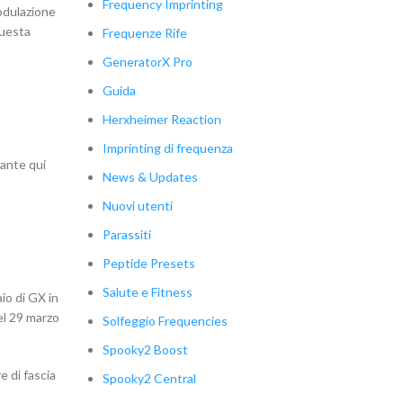
Frequency Imprinting
modulazione
questa
Frequenze Rife
GeneratorX Pro
Guida
Herxheimer Reaction
Imprinting di frequenza
sante qui
News & Updates
Nuovi utenti
Parassiti
Peptide Presets
Salute e Fitness
io di GX in
del 29 marzo
Solfeggio Frequencies
Spooky2 Boost
e di fascia
Spooky2 Central