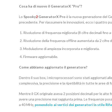
Cosa ha di nuovo il GeneratorX “Pro”?
Lo
Spooky
2
GeneratorX Pro
è la nuova generazione del Gen
precedente. Per riassumere le innovazioni, ecco i quattro pun
Risoluzione di frequenza migliorata (8 cifre decimali fino a
Risoluzione della frequenza offline aumentata da 2 cifre de
Modulazione di ampiezza incorporata e migliorata.
Firmware aggiornabile.
Come abbiamo aggiornato il generatore?
Dentro il suo box, i microprocessori sono stati aggiornati alle 
complessiva, la precisione e la ripetibilità in tutte le aree d
Mentre il GX originale aveva 2 posizioni decimali per le alte
avere una precisione mai raggiunta prima. Le frequenze pos
a 40 MHz,
ponendolo ai vertici dei generatori in stile Rife