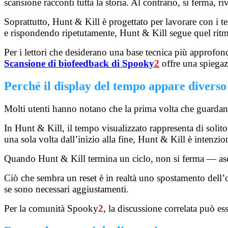
scansione racconti tutta la storia. Al contrario, si ferma,
Soprattutto, Hunt & Kill è progettato per lavorare con i 
e rispondendo ripetutamente, Hunt & Kill segue quel ritmo
Per i lettori che desiderano una base tecnica più approfo
Scansione di biofeedback di Spooky
2
offre una spiegaz
Perché il display del tempo appare diverso
Molti utenti hanno notano che la prima volta che guardano 
In Hunt & Kill, il tempo visualizzato rappresenta di solit
una sola volta dall’inizio alla fine, Hunt & Kill è intenzi
Quando Hunt & Kill termina un ciclo, non si ferma — as
Ciò che sembra un reset è in realtà uno spostamento dell’ob
se sono necessari aggiustamenti.
Per la comunità Spooky
2
, la discussione correlata può es