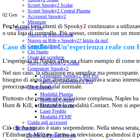
Scopri Spooky2 Scalar
Scopri Spooky2 Central Plasma
02
Gen
Accessori Spooky2
Miramate
Perché così tanti utenti di Spooky
2
continuano a utilizzar
Spooky2 Tour
o una lista di controllo. Più spesso, comincia con un mo
Nuovo su Rifemachine
Nuovo su Rife e Spooky2? Inizia da qui!
Caso di studio 1: Un’esperienza reale con 
Come funziona?
Chi Siamo
Quale kit scegliere
L’esperienza di Naples offre un chiaro esempio di come mo
Nuovo su Spooky2 Scalar
Generatore Spooky2
Nel suo caso, la situazione era semplice ma preoccupante. 
Generatore Spooky2 XM Pro
bisogno di aiuto per alimnetarsi e mostrava scarso interess
Spooky2 GeneratoreX Pro
preoccupante e fuori dal normale.
Trasmissione
Modalità Plasma
Piuttosto che cercare una soluzione complessa, Naples ha 
Modalità Contact
Hunt & Kill, utilizzando la modalità Contact. Non si aspet
Modalità Remote
Laser Freddo
Modalità PEMF
Guida agli accessori
Ciò che ha notato è stato sorprendente. Nella stessa serat
🧬 Peptide
l’Edinburgh Military Tattoo in televisione, godendosi il 
Spooky2 Peptide Presets