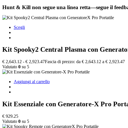
Hunt & Kill non segue una linea retta—segue il feedbac
Scegli
Kit Spooky2 Central Plasma con Generato
€
2,643.12
-
€
2,923.47
Fascia di prezzo: da € 2,643.12 a € 2,923.47
Valutato
0
su 5
Aggiungi al carrello
Kit Essenziale con Generatore-X Pro Porta
€
929.25
Valutato
0
su 5