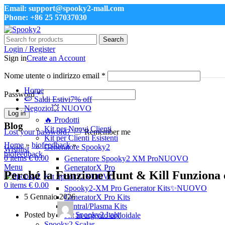
Email: support@spooky2-mall.com
Phone: +86 25 57037030
Search
Login / Register
Sign in
Create an Account
Nome utente o indirizzo email
*
Home
Password
*
🍉 Saldi Estivi
7% off
Negozio
💥 NUOVO
Log in
🔥 Prodotti
Blog
Kit per Nuovi Clienti
Lost your password?
Remember me
Kit per Clienti Esistenti
Home
»
biofeedback
»
Generatore Spooky2
Wishlist
biofeedback
0
items
€
0.00
Generatore Spooky2 XM Pro
NUOVO
Menu
GeneratorX Pro
Perché la Funzione Hunt & Kill Funziona c
Kit Spooky2
NUOVO
0
items
€
0.00
Spooky2-XM Pro Generator Kits
✨NUOVO
5 Gennaio 2026
GeneratorX Pro Kits
Central/Plasma Kits
Posted by
Spooky2 Italy
Kit in argento colloidale
Spooky2 Scalar