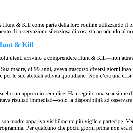
e Hunt & Kill come parte della loro routine utilizzando il
mento di osservazione silenziosa di cosa sta accadendo al 
Hunt & Kill
lti utenti arrivino a comprendere Hunt & Kill—non attraver
Sua madre, di 99 anni, aveva trascorso diversi giorni insoli
e per le sue abituali attività quotidiane. Non c’era una cris
scelto un approccio semplice. Ha eseguito una scansione di 
tava risultati immediati—solo la disponibilità ad osservare
a, sua madre appariva visibilmente più vigile e partecipe. V
programma. Per qualcuno che pochi giorni prima non era riu