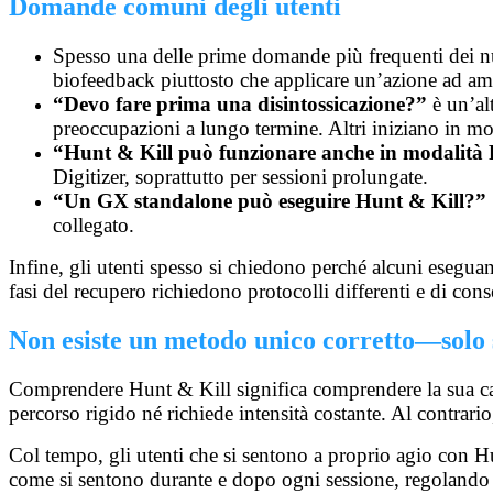
Domande comuni degli utenti
Spesso una delle prime domande più frequenti dei nu
biofeedback piuttosto che applicare un’azione ad ampi
“Devo fare prima una disintossicazione?”
è un’al
preoccupazioni a lungo termine. Altri iniziano in mod
“Hunt & Kill può funzionare anche in modalità
Digitizer, soprattutto per sessioni prolungate.
“Un GX standalone può eseguire Hunt & Kill?”
collegato.
Infine, gli utenti spesso si chiedono perché alcuni esegu
fasi del recupero richiedono protocolli differenti e di conse
Non esiste un metodo unico corretto—solo s
Comprendere Hunt & Kill significa comprendere la sua ca
percorso rigido né richiede intensità costante. Al contrario
Col tempo, gli utenti che si sentono a proprio agio con H
come si sentono durante e dopo ogni sessione, regolando i