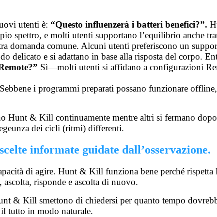
ovi utenti è:
“Questo influenzerà i batteri benefici?”.
Hu
o spettro, e molti utenti supportano l’equilibrio anche tra
tra domanda comune. Alcuni utenti preferiscono un support
o delicato e si adattano in base alla risposta del corpo. En
 Remote?”
Sì—molti utenti si affidano a configurazioni Re
Sebbene i programmi preparati possano funzionare offline, 
ano Hunt & Kill continuamente mentre altri si fermano dopo 
geunza dei cicli (ritmi) differenti.
celte informate guidate dall’osservazione.
pacità di agire.
Hunt & Kill funziona bene perché rispetta l
, ascolta, risponde e ascolta di nuovo.
unt & Kill smettono di chiedersi per quanto tempo dovrebbe
l tutto in modo naturale.