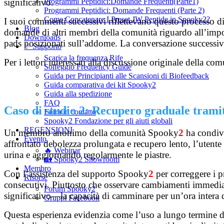
Programmi Peptidici:Domande Frequenti(Parte1)
significativo.
Programmi Peptidici: Domande Frequenti (Parte 2)
Come Concatenare I Preset JW Peptide in Spooky2?
I suoi commenti successivi riflettevano questo processo di
Blog
domande di altri membri della comunità riguardo all’impos
Downloads
pads posizionati sull’addome. La conversazione successiva 
✨ Supporto
Scarica la frequenza Rife
Per i lettori interessati alla discussione originale della c
Solfeggio Frequency Guide
Guida per Principianti alle Scansioni di Biofeedback
Guida comparativa dei kit Spooky2
Guida alla spedizione
FAQ
Caso di studio 2: Recupero graduale trami
Entra in contatto
Spooky2 Fondazione per gli aiuti globali
RECENSIONI
Un membro anonimo della comunità Spooky
2
ha condivi
Evento
affrontato debolezza prolungata e recupero lento, l’utent
🔥 Webinar
urina e aggiornando regolarmente le piastre.
🏡 Spooky2 Showroom
Membro
Con l’assistenza del supporto Spooky
2
per correggere i p
Risorse
consecutivi. Piuttosto che osservare cambiamenti immediati
Forum Spooky2
significativo—la capacità di camminare per un’ora intera 
Gruppi Facebook
Questa esperienza evidenzia come l’uso a lungo termine di